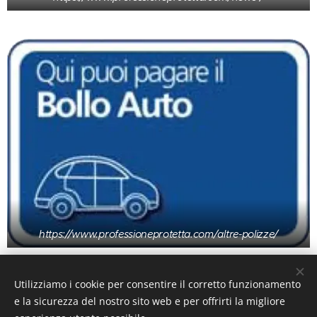
https://www.professioneprotetta.com/altre-polizze/
Utilizziamo i cookie per consentire il corretto funzionamento
P
rivacy policy
-
C
ookie policy
www.professioneprotetta.com
-
e la sicurezza del nostro sito web e per offrirti la migliore
Ettore Martino Broker Ivass B000161989, Teverola (CE) Via