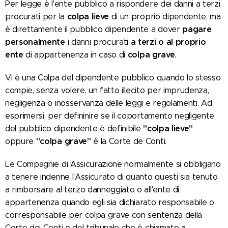
Per legge è l'ente pubblico a rispondere dei danni a terzi
colpa lieve
procurati per la
di un proprio dipendente, ma
pagare
è direttamente il pubblico dipendente a dover
personalmente
a terzi o al proprio
i danni procurati
ente
colpa grave
di appartenenza in caso di
.
Vi è una Colpa del dipendente pubblico quando lo stesso
compie, senza volere, un fatto illecito per imprudenza,
negligenza o inosservanza delle leggi e regolamenti. Ad
esprimersi, per defininire se il coportamento negligente
"colpa lieve"
del pubblico dipendente è definibile
"colpa grave"
oppure
è la Corte de Conti.
Le Compagnie di Assicurazione normalmente si obbligano
a tenere indenne l'Assicurato di quanto questi sia tenuto
a rimborsare al terzo danneggiato o all'ente di
appartenenza quando egli sia dichiarato responsabile o
corresponsabile per colpa grave con sentenza della
Corte dei Conti o del tribunale che è chiamato a