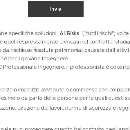
Invia
e specifiche soluzioni "
All Risks
" ("tutti i rischi") vo
nne quelli espressamente elencati nel contratto, studi
i da rischiose ricadute patrimoniali causate dall'attività
he per il giovane Ingegnere.
 Professionale Ingegnere, il professionista è coperto 
enza o imperizia avvenute o commesse con colpa pr
simo o da parte delle persone per le quali questi si
azione, direzione dei lavori, norme di sicurezza e leggi
nale puoi proteggere quanto hai costruito negli anni