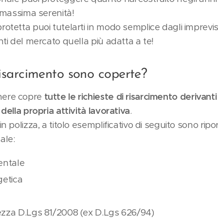
a massima serenità!
otetta puoi tutelarti in modo semplice dagli imprevist
nti del mercato quella più adatta a te!
risarcimento sono coperte?
nere copre
tutte le richieste di risarcimento derivanti
 della propria attività lavorativa
.
n polizza, a titolo esemplificativo di seguito sono ripo
ale:
entale
getica
ezza D.Lgs 81/2008 (ex D.Lgs 626/94)