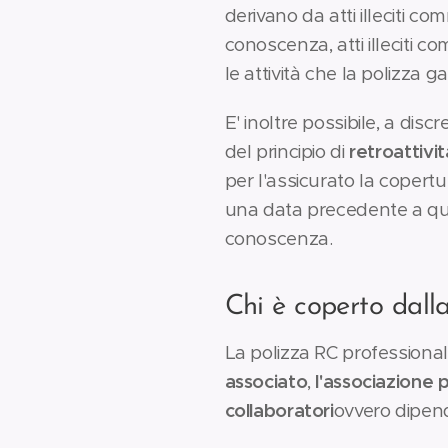
derivano da atti illeciti c
conoscenza, atti illeciti c
le attività che la polizza 
E' inoltre possibile, a disc
del principio di
retroattivit
per l'assicurato la copertu
una data precedente a quel
conoscenza.
Chi è coperto dall
La polizza RC professional
associato
,
l'associazione 
collaboratori
ovvero dipend