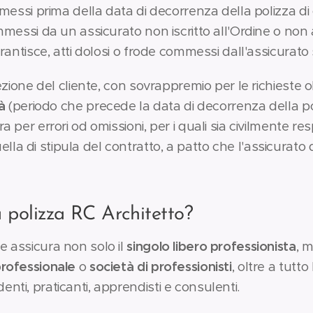
ommessi prima della data di decorrenza della polizza di 
ommessi da un assicurato non iscritto all'Ordine o non
garantisce, atti dolosi o frode commessi dall'assicurato
rezione del cliente, con sovrappremio per le richieste ol
à
(periodo che precede la data di decorrenza della po
ra per errori od omissioni, per i quali sia civilmente r
la di stipula del contratto, a patto che l'assicurato d
a polizza RC Architetto?
e assicura non solo il
singolo libero professionista
, 
professionale
o
società di professionisti
, oltre a tutto
enti, praticanti, apprendisti e consulenti.