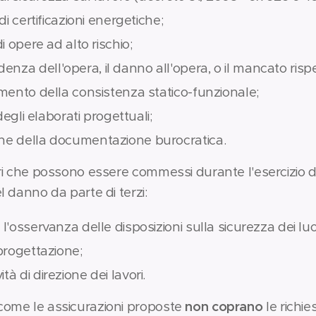
 di certificazioni energetiche;
di opere ad alto rischio;
za dell'opera, il danno all'opera, o il mancato rispett
tamento della consistenza statico-funzionale;
a degli elaborati progettuali;
one della documentazione burocratica.
rori che possono essere commessi durante l'esercizio d
el danno da parte di terzi:
 l'osservanza delle disposizioni sulla sicurezza dei luo
 progettazione;
tà di direzione dei lavori.
 come le assicurazioni proposte
non coprano
le richie