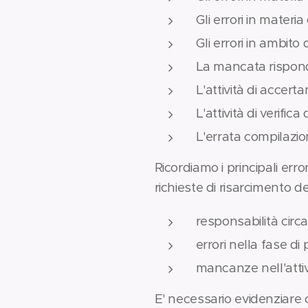
Gli errori in materia
Gli errori in ambito 
La mancata risponden
L'attività di accer
L'attività di verific
L'errata compilazi
Ricordiamo i principali er
richieste di risarcimento d
responsabilità circa
errori nella fase di
mancanze nell'attivi
E' necessario evidenziare