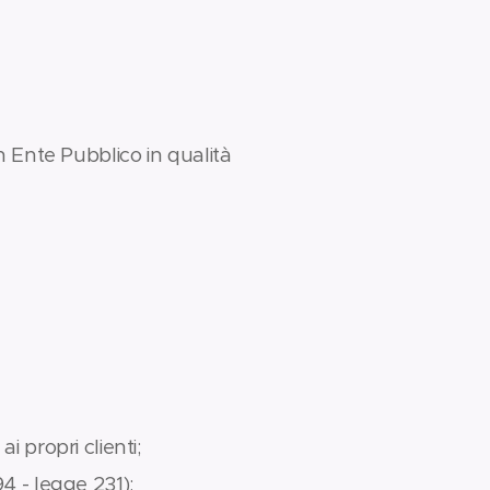
un Ente Pubblico in qualità
i propri clienti;
94 - legge 231);