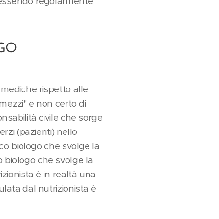
ur essendo regolarmente
OGO
 mediche rispetto alle
"mezzi" e non certo di
nsabilità civile che sorge
zi (pazienti) nello
dico biologo che svolge la
o biologo che svolge la
izionista è in realtà una
lata dal nutrizionista è