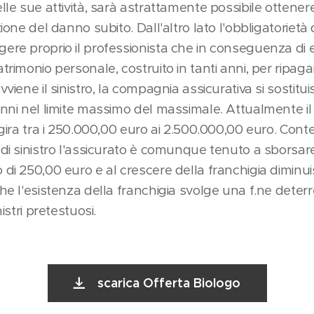
elle sue attività, sarà astrattamente possibile ottener
ione del danno subito. Dall'altro lato l'obbligatorietà 
ere proprio il professionista che in conseguenza di e
trimonio personale, costruito in tanti anni, per ripaga
viene il sinistro, la compagnia assicurativa si sostitui
danni nel limite massimo del massimale. Attualmente 
ggira tra i 250.000,00 euro ai 2.500.000,00 euro. Cont
 di sinistro l'assicurato è comunque tenuto a sborsare 
 di 250,00 euro e al crescere della franchigia diminu
he l'esistenza della franchigia svolge una f.ne deterr
istri pretestuosi.
scarica Offerta Biologo