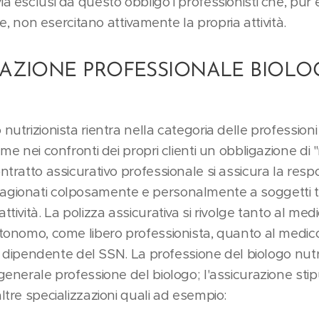
ia esclusi da questo obbligo i professionisti che, p
ale, non esercitano attivamente la propria attività.
URAZIONE PROFESSIONALE BIOL
nutrizionista rientra nella categoria delle professioni
ume nei confronti dei propri clienti un obbligazione di 
ntratto assicurativo professionale si assicura la respo
agionati colposamente e personalmente a soggetti ter
ttività. La polizza assicurativa si rivolge tanto al me
utonomo, come libero professionista, quanto al medic
 di dipendente del SSN. La professione del biologo nutr
generale professione del biologo; l'assicurazione stipu
ltre specializzazioni quali ad esempio: